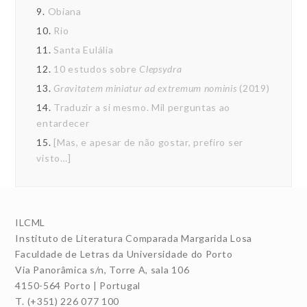
9.
Obiana
10.
Rio
11.
Santa Eulália
12.
10 estudos sobre
Clepsydra
13.
Gravitatem miniatur ad extremum nominis
(2019)
14.
Traduzir a si mesmo. Mil perguntas ao
entardecer
15.
[Mas, e apesar de não gostar, prefiro ser
visto…]
ILCML
Instituto de Literatura Comparada Margarida Losa
Faculdade de Letras da Universidade do Porto
Via Panorâmica s/n, Torre A, sala 106
4150-564 Porto | Portugal
T. (+351) 226 077 100