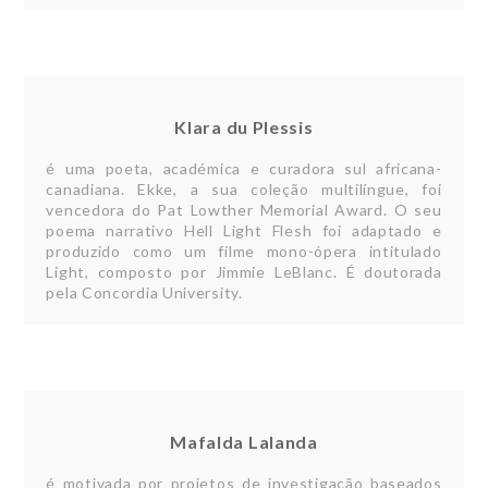
Klara du Plessis
é uma poeta, académica e curadora sul africana-
canadiana. Ekke, a sua coleção multilíngue, foi
vencedora do Pat Lowther Memorial Award. O seu
poema narrativo Hell Light Flesh foi adaptado e
produzido como um filme mono-ópera intitulado
Light, composto por Jimmie LeBlanc. É doutorada
pela Concordia University.
Mafalda Lalanda
é motivada por projetos de investigação baseados