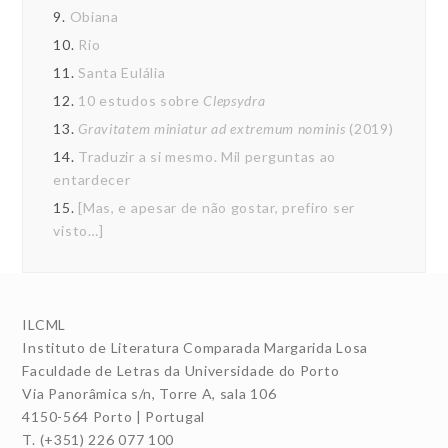
9.
Obiana
10.
Rio
11.
Santa Eulália
12.
10 estudos sobre
Clepsydra
13.
Gravitatem miniatur ad extremum nominis
(2019)
14.
Traduzir a si mesmo. Mil perguntas ao
entardecer
15.
[Mas, e apesar de não gostar, prefiro ser
visto…]
ILCML
Instituto de Literatura Comparada Margarida Losa
Faculdade de Letras da Universidade do Porto
Via Panorâmica s/n, Torre A, sala 106
4150-564 Porto | Portugal
T. (+351) 226 077 100