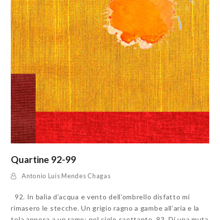
Quartine 92-99
Antonio Luis Mendes Chagas
92. In balìa d’acqua e vento dell’ombrello disfatto mi
rimasero le stecche. Un grigio ragno a gambe all’aria e la
tela appesa a un ramo: nel cielo saettante. 93. Di una muta