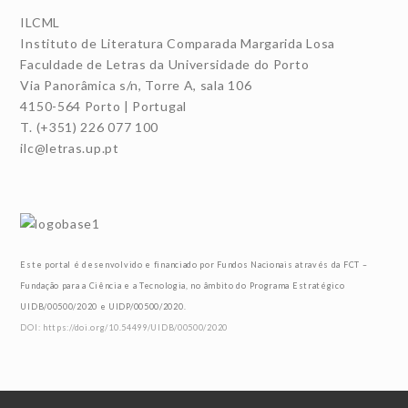
ILCML
Instituto de Literatura Comparada Margarida Losa
Faculdade de Letras da Universidade do Porto
Via Panorâmica s/n, Torre A, sala 106
4150-564 Porto | Portugal
T. (+351) 226 077 100
ilc@letras.up.pt
Este portal é desenvolvido e financiado por Fundos Nacionais através da FCT –
Fundação para a Ciência e a Tecnologia, no âmbito do Programa Estratégico
UIDB/00500/2020 e UIDP/00500/2020.
DOI: https://doi.org/10.54499/UIDB/00500/2020