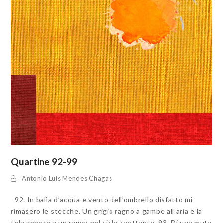
Quartine 92-99
Antonio Luis Mendes Chagas
92. In balìa d’acqua e vento dell’ombrello disfatto mi
rimasero le stecche. Un grigio ragno a gambe all’aria e la
tela appesa a un ramo: nel cielo saettante. 93. Di una muta