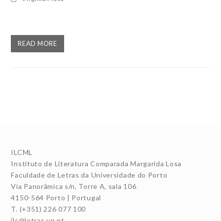
READ MORE
ILCML
Instituto de Literatura Comparada Margarida Losa
Faculdade de Letras da Universidade do Porto
Via Panorâmica s/n, Torre A, sala 106
4150-564 Porto | Portugal
T. (+351) 226 077 100
ilc@letras.up.pt