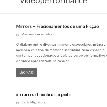
videoperformance
Mirrors – Fracionamentos de uma Ficção
Mariana Santos Silva
O diálogo entre diversas imagens especulares mitiga a 
memória coletiva da memória individual. Num espaço q
um tempo, questiona-se a ideia do corpo performativo
de vídeo apresentada na casa de…
LER MAIS
im ítiri í di timinhi di im pinhi
Carla Miguelote