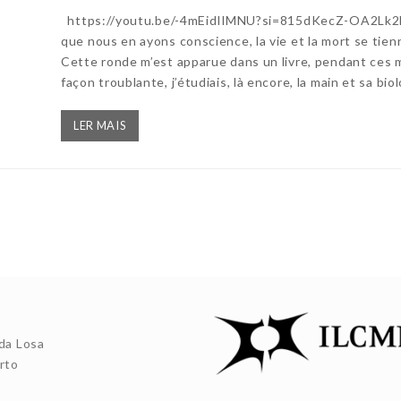
https://youtu.be/-4mEidIlMNU?si=815dKecZ-OA2Lk2L 
que nous en ayons conscience, la vie et la mort se tie
Cette ronde m’est apparue dans un livre, pendant ces 
façon troublante, j’étudiais, là encore, la main et sa bi
LER MAIS
da Losa
rto