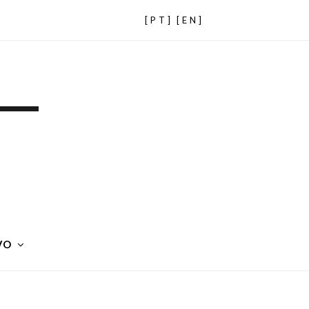
[PT]
[EN]
VO