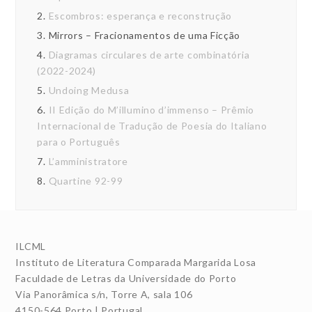
2.
Escombros: esperança e reconstrução
3.
Mirrors – Fracionamentos de uma Ficção
4.
Diagramas circulares de arte combinatória
(2022-2024)
5.
Undoing Medusa
6.
II Edição do M’illumino d’immenso – Prêmio
Internacional de Tradução de Poesia do Italiano
para o Português
7.
L’amministratore
8.
Quartine 92-99
ILCML
Instituto de Literatura Comparada Margarida Losa
Faculdade de Letras da Universidade do Porto
Via Panorâmica s/n, Torre A, sala 106
4150-564 Porto | Portugal