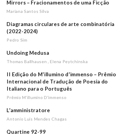
Mirrors – Fracionamentos de uma Ficção
Mariana Santos Silva
Diagramas circulares de arte combinatória
(2022-2024)
Pedro Sim
Undoing Medusa
Thomas Ballhausen
,
Elena Peytchinska
II Edição do M’illumino d’immenso – Prêmio
Internacional de Tradução de Poesia do
Italiano para o Português
Prêmio M'illumino D'immenso
L’amministratore
Antonio Luis Mendes Chagas
Quartine 92-99