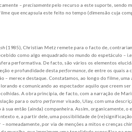
icamente –
precisamente
pelo recurso a este suporte, sendo m
 filme que encapsula este feito no tempo (dimensão cuja co
ish
(1985), Christian Metz remete para o facto de, contrariam
recebido como algo enquadrado no mundo do espetáculo – i.e.
esfera performativa. De facto, são vários os elementos eluci
ceção e profundidade desta
performance
, de entre os quais 
ção – merece destaque. Constatamos, ao longo do filme, uma 
plorando e comunicando ao espectador aquilo que creem ser 
colhidas. A obra principia, de facto, com a narração de Ma
nslação para o outro
performer
visado, Ulay, com uma descriçã
o à sua então (ainda) companheira. Assim, organicamente, o 
exto e, a partir dele, uma possibilidade de (re)significação
r – nomeadamente, por via de menções a mitos e crenças chin
 da muralha, que imprimem uma tonalidade específica na
per