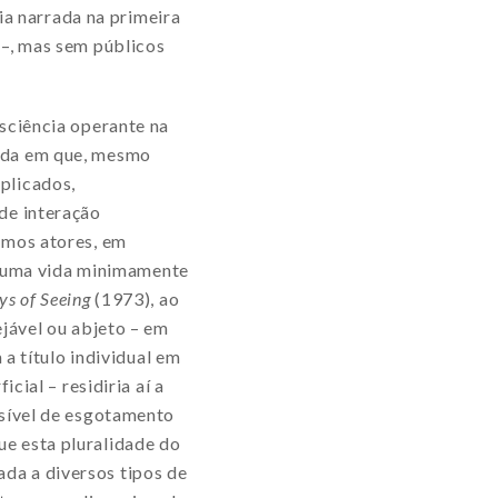
a narrada na primeira
 –, mas sem públicos
nsciência operante na
dida em que, mesmo
plicados,
de interação
omos atores, em
 uma vida minimamente
s of Seeing
(1973), ao
ejável ou abjeto – em
 a título individual em
cial – residiria aí a
ssível de esgotamento
ue esta pluralidade do
ada a diversos tipos de