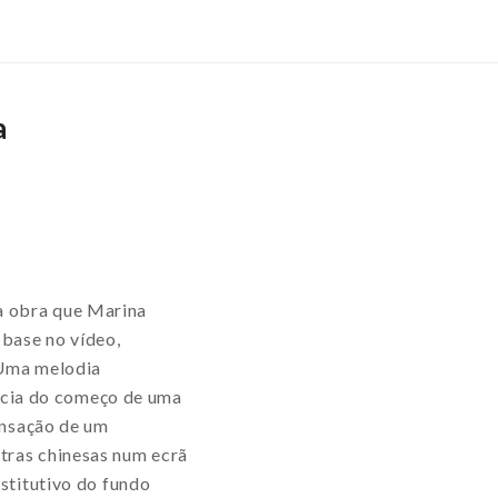
a
da obra que Marina
base no vídeo,
 Uma melodia
ência do começo de uma
ensação de um
tras chinesas num ecrã
stitutivo do fundo