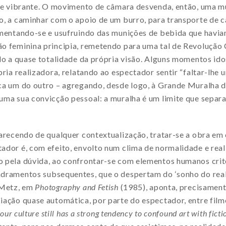
o e vibrante. O movimento de câmara desvenda, então, uma 
o, a caminhar com o apoio de um burro, para transporte de 
imentando-se e usufruindo das munições de bebida que havia
o feminina principia, remetendo para uma tal de Revolução C
ido a quase totalidade da própria visão. Alguns momentos i
ria realizadora, relatando ao espectador sentir “faltar-lhe u
ca um do outro – agregando, desde logo, à Grande Muralha 
ma sua convicção pessoal: a muralha é um limite que separa
carecendo de qualquer contextualização, tratar-se a obra em
ador é, com efeito, envolto num clima de normalidade e rea
 pela dúvida, ao confrontar-se com elementos humanos cri
ramentos subsequentes, que o despertam do ‘sonho do real’ 
 Metz, em
Photography and Fetish
(1985), aponta, precisament
ação quase automática, por parte do espectador, entre film
our culture still has a strong tendency to confound art with ficti