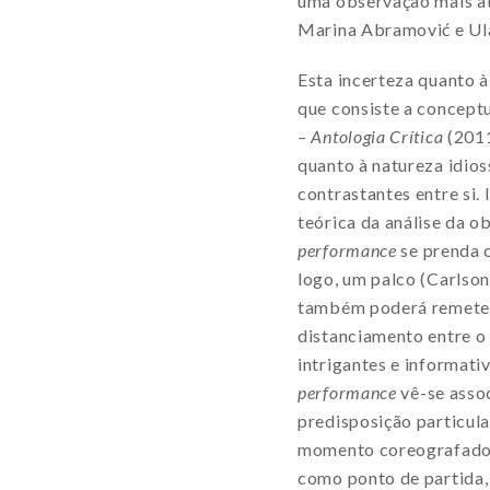
uma observação mais at
Marina Abramović e Ul
Esta incerteza quanto 
que consiste a conceptu
– Antologia Crítica
(2011
quanto à natureza idios
contrastantes entre si.
teórica da análise da o
performance
se prenda c
logo, um palco (Carlso
também poderá remeter 
distanciamento entre o 
intrigantes e informati
performance
vê-se assoc
predisposição particula
momento coreografado a
como ponto de partida,