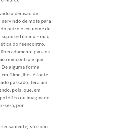
vado a decisão de
s servindo de mote para
 do outro e em nome de
 suporte fílmico – ou o
oética do reencontro.
eliberadamente para os
ao reencontro e que
o. De alguma forma,
 em filme, lhes é fonte
nado passado, terá um
ndo, pois, que, em
potético ou imaginado
r-se-á, por
retensamente) só e não