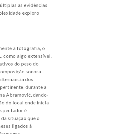
últiplas as evidências
mplexidade exploro
ente à fotografia, o
, como algo extensível,
dativos do peso do
a composição sonora –
alternância dos
pertinente, durante a
rina Abramović, dando-
o do local onde inicia
espectador é
 da situação que o
eses ligados à
formance
.