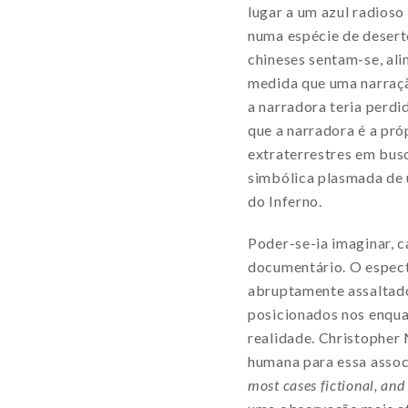
lugar a um azul radios
numa espécie de desert
chineses sentam-se, al
medida que uma narraçã
a narradora teria perd
que a narradora é a próp
extraterrestres em bus
simbólica plasmada de u
do Inferno.
Poder-se-ia imaginar, 
documentário. O espect
abruptamente assaltado
posicionados nos enquad
realidade. Christopher
humana para essa associ
most cases fictional, and 