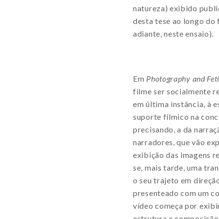
natureza) exibido publ
desta tese ao longo do
adiante, neste ensaio).
Em
Photography and Fet
filme ser socialmente 
em última instância, à 
suporte fílmico na con
precisando, a da narra
narradores, que vão ex
exibição das imagens re
se, mais tarde, uma tra
o seu trajeto em direçã
presenteado com um cont
vídeo começa por exibi
estrutura e composição