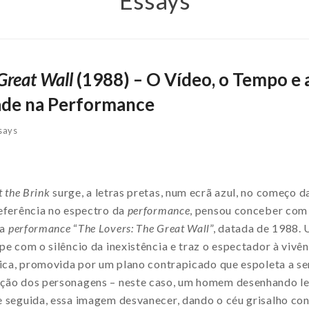
Essays
Great Wall
(1988) – O Vídeo, o Tempo e 
ade na Performance
says
t the Brink
surge, a letras pretas, num ecrã azul, no começo 
referência no espectro da
performance
, pensou conceber com 
 a
performance
“
The Lovers: The Great Wall
”, datada de 1988.
pe com o silêncio da inexistência e traz o espectador à viv
única, promovida por um plano contrapicado que espoleta a s
ção dos personagens – neste caso, um homem desenhando le
e seguida, essa imagem desvanecer, dando o céu grisalho con