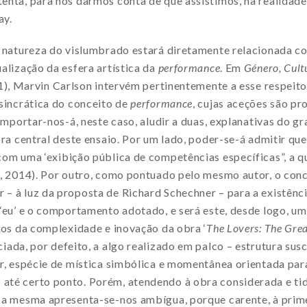
enta, para nos darmos conta de que assistimos, na realidad
ay.
à natureza do vislumbrado estará diretamente relacionada c
alização da esfera artística da
performance
. Em
Género, Cult
), Marvin Carlson intervém pertinentemente a esse respeito,
sincrática do conceito de
performance
, cujas aceções são p
 Importar-nos-á, neste caso, aludir a duas, explanativas do 
bra central deste ensaio. Por um lado, poder-se-á admitir qu
om uma ‘exibição pública de competências específicas”, a qu
n, 2014). Por outro, como pontuado pelo mesmo autor, o con
– à luz da proposta de Richard Schechner – para a existênc
‘eu’ e o comportamento adotado, e será este, desde logo, um
vos da complexidade e inovação da obra ‘
The Lovers: The Gre
iada, por defeito, a algo realizado em palco – estrutura sus
r, espécie de mística simbólica e momentânea orientada par
té certo ponto. Porém, atendendo à obra considerada e tid
 a mesma apresenta-se-nos ambígua, porque carente, à prime