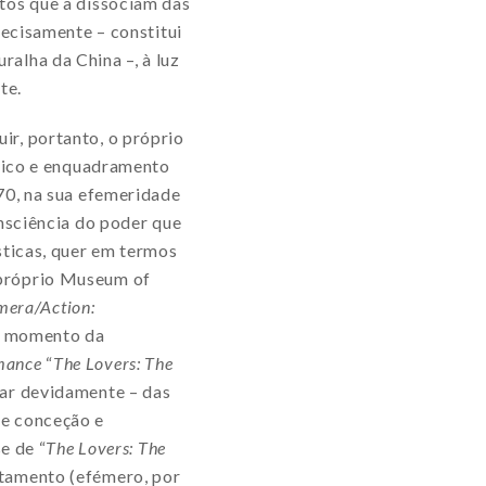
etos que a dissociam das
recisamente – constitui
alha da China –, à luz
te.
ir, portanto, o próprio
stico e enquadramento
70, na sua efemeridade
onsciência do poder que
sticas, quer em termos
 próprio Museum of
era/Action:
 ‘o momento da
mance
“
The Lovers: The
tar devidamente – das
de conceção e
e de “
The Lovers: The
tamento (efémero, por