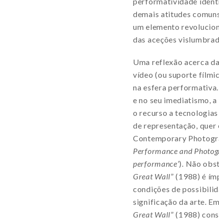
performatividade identi
demais atitudes comuns 
um elemento revolucioná
das aceções vislumbrad
Uma reflexão acerca da 
vídeo (ou suporte fílmi
na esfera performativa.
e no seu imediatismo, a
o recurso a tecnologias
de representação, quer
Contemporary Photogra
Performance and Photog
performance
’). Não ob
Great Wall
” (1988) é í
condições de possibili
significação da arte. Em
Great Wall
” (1988) con