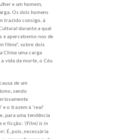
mulher e um homem,
carga. Os dois homens
m trazido consigo, à
ultural durante a qual
dos e apercebemo-nos de
m filme”, sobre dois
da China uma carga
 a vida da morte, o Céu
 causa de um
lismo, sendo
teriosamente
e o trazem à ‘real’
e, para uma tendência
e e ficção:
‘(Film) is in
on
’. É, pois, necessária