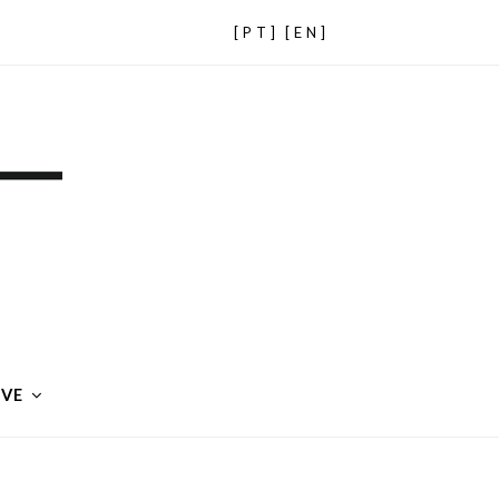
[PT]
[EN]
IVE