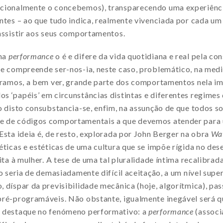
cionalmente o concebemos), transparecendo uma experiênci
ntes – ao que tudo indica, realmente vivenciada por cada um
assistir aos seus comportamentos.
uma
performance
o é e difere da vida quotidiana e real pela co
ue compreende ser-nos-ia, neste caso, problemático, na me
deramos, a bem ver, grande parte dos comportamentos nela im
 ‘papéis’ em circunstâncias distintas e diferentes regimes 
o disto consubstancia-se, enfim, na assunção de que todos s
e de códigos comportamentais a que devemos atender para
Esta ideia é, de resto, explorada por John Berger na obra
Way
éticas e estéticas de uma cultura que se impõe rígida no des
ita à mulher. A tese de uma tal pluralidade íntima recalibrada
o seria de demasiadamente difícil aceitação, a um nível superfi
 díspar da previsibilidade mecânica (hoje, algorítmica), pa
pré-programáveis. Não obstante, igualmente inegável será q
e destaque no fenómeno performativo: a
performance
(associ