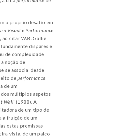
e, a uma
performance
de
om o próprio desafio em
ura Visual e Performance
 ao citar W.B. Gallie
rofundamente díspares e
grau de complexidade
e a noção de
e se associa, desde
ceito de
performance
ia de um
 dos múltiplos aspetos
at Wall
’ (1988). A
citadora de um tipo de
a a fruição de um
as estas premissas
ira vista, de um palco