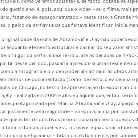
ficáveis, como veremos adiante) é, de facto, dotada de asp
do quotidiano: é, pois, aqui que o vídeo – ou o filme, mais p
rio, fazendo do espaço retratado – neste caso, a Grande Mur
as, o palco da
performance
que faltava identificar, inicialmen
originalidade da obra de Abramović e Ulay não poderá exclu
co) enquanto elemento estrutural e basilar do seu valor artí
 Se o fulgor da
performance
residiu, até às décadas de 1960-
 partir desse período, passaria a presidi-la uma crescente c
 como a fotografia e o vídeo poderiam atribuir às obras artí
 em termos de documentação (como, de resto, o evidencia o
phy de Chicago, no texto de apresentação da exposição
Cam
raphy
, realizada em 2004 e alusivo àquele que, então, seria
stante, protagonizada por Marina Abramović e Ulay, a
perfor
mpar justamente pela magnitude – na época, ainda por consta
dade que estes dispositivos proporcionariam aos processos 
 última instância, poder-se-á, inclusive, equacionar a hipótes
stituir uma
performance
– tida, conceptualmente, por compor