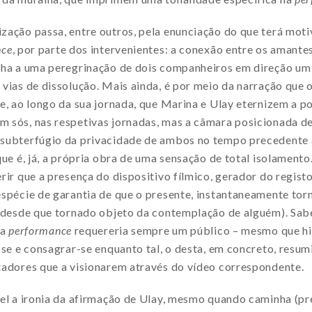
zação passa, entre outros, pela enunciação do que terá moti
nce
, por parte dos intervenientes: a conexão entre os amante
lha a uma peregrinação de dois companheiros em direção um
vias de dissolução. Mais ainda, é por meio da narração que o
e, ao longo da sua jornada, que Marina e Ulay eternizem a p
 sós, nas respetivas jornadas, mas a câmara posicionada d
subterfúgio da privacidade de ambos no tempo precedente 
que é, já, a própria obra de uma sensação de total isolament
rir que a presença do dispositivo fílmico, gerador do registo
espécie de garantia de que o presente, instantaneamente tor
 (desde que tornado objeto da contemplação de alguém). Sabe
 a
performance
requereria sempre um público – mesmo que hi
-se e consagrar-se enquanto tal, o desta, em concreto, resumi
tadores que a visionarem através do vídeo correspondente.
vel a ironia da afirmação de Ulay, mesmo quando caminha (p