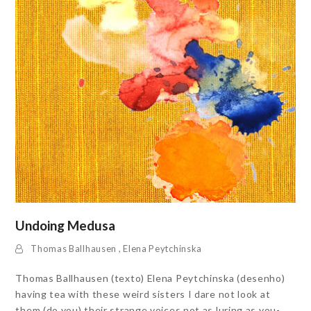
Undoing Medusa
Thomas Ballhausen
,
Elena Peytchinska
Thomas Ballhausen (texto) Elena Peytchinska (desenho)
having tea with these weird sisters I dare not look at
them (do you) their strange voices not as luring as you-