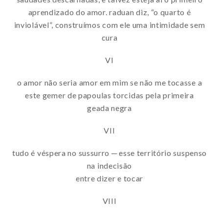
aprendizado do amor. raduan diz, “o quarto é
inviolável”, construímos com ele uma intimidade sem
cura
VI
o amor não seria amor em mim se não me tocasse a
este gemer de papoulas torcidas pela primeira
geada negra
VII
tudo é véspera no sussurro ─ esse território suspenso
na indecisão
entre dizer e tocar
VIII