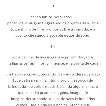
II
penso lábios perfilados ─
penso-os, e surgem fulgurando os objetos da vilania
(o pentinho de tirar piolhos sobre a cômoda, e o
quarto cheirando a escabin e suor de sono)
III
dois cachos de uva niágara ─ já comidos, só a
galharia. os raminhos, um monte, e na ponta de cada
um fiapo repuxado, babando, babando. dessa carcaça
(que cabe na minha mão) intuo um esboço (de
brinquedo) de colo e quadril. é ainda algo-menina o
que em mim produz imagens, imagina (e
imagina deformando, aleijando seus brinquedos
velhos). são ainda os olhos da infância que