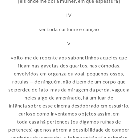
[eis onde me dói a mulher, em que espessura]
IV
ser toda curtume e canção
V
volto-me de repente aos sabonetinhos aqueles que
ficam nas gavetas dos quartos, nas cômodas,
envolvidos em organza ou voal. pequenos ossos,
rótulas ─ de ninguém. não dizem de um corpo que
se perdeu de fato, mas da miragem da perda. vagueia
neles algo de ameninado, há um luar de
infância sobre esse cinema desdobrado em ossuário.
curioso como inventamos objetos assim. em
toda casa há pertences (ou digamos ruínas de
pertences) que nos abrem a possibilidade de compor
saudades descarnadas, e talvez esteja aí o primeiro