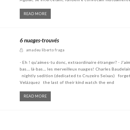
READ MORE
6 nuages-trouvés
amadeu liberto fraga
- Eh ! qu'aimes-tu donc, extraordinaire étranger? - J'aim
bas... là-bas... les merveilleux nuages! Charles Baudel
nightly sedition (dedicated to Cruzeiro Seixas) forge
Velázquez the last of their kind watch the end
READ MORE