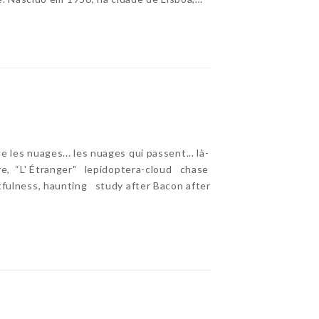
e les nuages... les nuages qui passent... là-
aire, “L' Étranger" lepidoptera-cloud chase
tfulness, haunting study after Bacon after