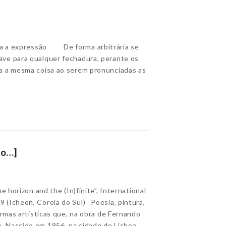
ra a expressão De forma arbitrária se
ve para qualquer fechadura, perante os
a a mesma coisa ao serem pronunciadas as
sto…]
horizon and the (In)finite”, International
 (Icheon, Coreia do Sul) Poesia, pintura,
ormas artísticas que, na obra de Fernando
 Nascido em 1956, na cidade de Lisboa,…