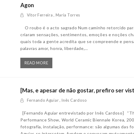
Agon
Vítor Ferreira
,
Maria Torres
O roubo é o acto sagrado Num caminho retorcido pa
criaram sensações, sentimentos, emoções e noções cha
quais toda a gente acredita que se compreende e pens
palavras amor, honra, liberdade,…
READ MORE
[Mas, e apesar de não gostar, prefiro ser vi
Fernando Aguiar
,
Inês Cardoso
[Fernando Aguiar entrevistado por Inês Cardoso] “The 
Performance Show, World Ceramic Biennale Korea, 2009
fotografia, instalação, performance: são algumas das f
Aguiar, se intercetam, fundem e convocam mutuamente.