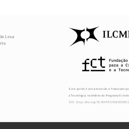
da Losa
rto
Este portal é desenvolvido e financiado po
a Tecnologia, no âmbito do Programa Estra
DOI: https://doi.org/10.54499/UIDB/00500/