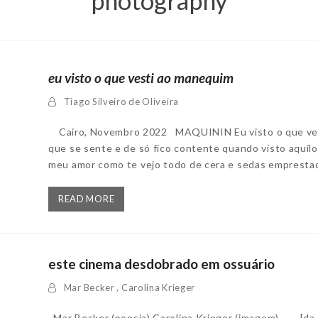
photography
eu visto o que vesti ao manequim
Tiago Silveiro de Oliveira
Cairo, Novembro 2022 MAQUININ Eu visto o que ves
que se sente e de só fico contente quando visto aquil
meu amor como te vejo todo de cera e sedas emprest
READ MORE
este cinema desdobrado em ossuário
Mar Becker
,
Carolina Krieger
Mar Becker (poesia) Carolina Krieger (imagem) [da e