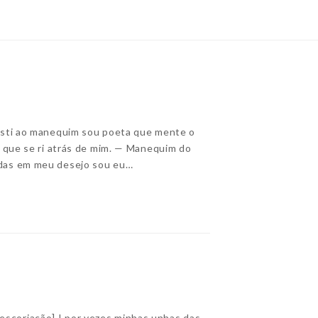
ti ao manequim sou poeta que mente o
o que se ri atrás de mim. — Manequim do
adas em meu desejo sou eu…
scoriação] I por vezes minhas unhas das