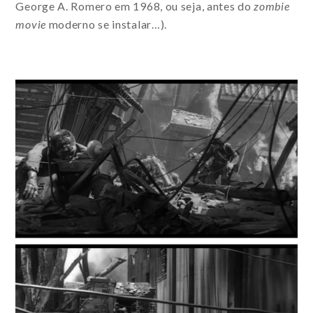
George A. Romero em 1968, ou seja, antes do
zombie
movie
moderno se instalar…).