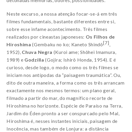
detonadas memórias, odores, possibilidades.
Neste excurso, a nossa atenção focar-se-á em três
filmes fundamentais, bastante diferentes entre si,
sobre esse infame acontecimento. Três filmes
realizados por cineastas japoneses:
Os Filhos de
[7]
Hiroshima
(Gembaku no ko; Kaneto Shindô
,
1952),
Chuva Negra
(Kuroi ame; Shôhei Imamura,
1989) e
Godzilla
(Gojira; Ishirô Honda, 1954). E é
curioso, desde logo, o modo como os três filmes se
iniciam nos antípodas da “paisagem traumática”. Ou,
dito de outra maneira, a forma como os três arrancam
exactamente nos mesmos termos: um plano geral,
filmado a partir do mar, do magnífico recorte de
Hiroshima no horizonte. Espécie de Paraíso na Terra,
Jardim do Éden pronto a ser conspurcado pelo Mal,
Hiroshima é, nesses instantes iniciais, paisagem de
Inocência, mas também de Lonjura: a distância