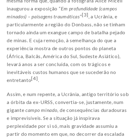
mesma forma que, quando a fotógrafa Alice Miceli
inaugurou a exposição “
Em profundidade (campos
[3]
minados) – paisagens traumáticas
”
, a Ucrânia, e
particularmente a região do Donbass, não se tinham
tornado ainda um exangue campo de batalha pejado
de minas. E cuja remoção, à semelhança do que a
experiência mostra de outros pontos do planeta
(África, Balcãs, América do Sul, Sudeste Asiático),
levará anos a ser concluída, com os trágicos e
inevitáveis custos humanos que se sucederão no
[4]
entretanto
.
Assim, e num repente, a Ucrânia, antigo território sob
a órbita da ex-URSS, convertia-se, justamente, num
gigante
campo minado
, de consequências duradouras
e imprevisíveis. Se a situação já inspirava
perplexidade por si só, mais gravidade assumiu a
partir do momento em que, no decorrer da escalada