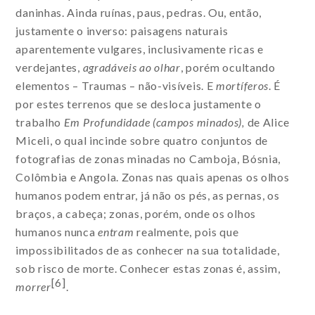
daninhas. Ainda ruínas, paus, pedras. Ou, então,
justamente o inverso: paisagens naturais
aparentemente vulgares, inclusivamente ricas e
verdejantes,
agradáveis ao olhar
, porém ocultando
elementos – Traumas – não-visíveis. E
mortíferos
. É
por estes terrenos que se desloca justamente o
trabalho
Em Profundidade (campos minados),
de Alice
Miceli, o qual incinde sobre quatro conjuntos de
fotografias de zonas minadas no Camboja, Bósnia,
Colômbia e Angola. Zonas nas quais apenas os olhos
humanos podem entrar, já não os pés, as pernas, os
braços, a cabeça; zonas, porém, onde os olhos
humanos nunca
entram
realmente, pois que
impossibilitados de as conhecer na sua totalidade,
sob risco de morte. Conhecer estas zonas é, assim,
[6]
morrer
.