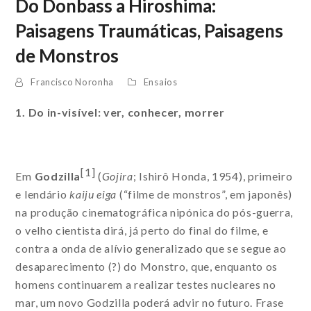
Do Donbass a Hiroshima:
Paisagens Traumáticas, Paisagens
de Monstros
Francisco Noronha
Ensaios
1. Do in-visível: ver, conhecer, morrer
[1]
Em
Godzilla
(
Gojira
; Ishirô Honda, 1954), primeiro
e lendário
kaiju eiga
(“filme de monstros”, em japonês)
na produção cinematográfica nipónica do pós-guerra,
o velho cientista dirá, já perto do final do filme, e
contra a onda de alívio generalizado que se segue ao
desaparecimento (?) do Monstro, que, enquanto os
homens continuarem a realizar testes nucleares no
mar, um novo Godzilla poderá advir no futuro. Frase