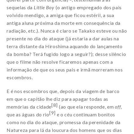
sequelas da
Little Boy
(o antigo empregado dos pais
volvido mendigo, a amiga que ficou estéril, a sua
antiga aluna próxima da morte em consequência da
radiação, etc.). Nunca é claro se Takako esteve ou não
presente no dia do ataque (já estaria a dar aulas na
terra distante da Hiroshima aquando do lançamento
da bomba? Terá fugido logo a seguir?); desse silêncio
que o filme não resolve ficaremos apenas com a
informação de que os seus pais e irmã morreram nos
escombros.
E é nos escombros que, depois da viagem de barco
em que o capitão lhe diz para apagar todas as
[8]
memórias da cidade
(ao que ela responde, em
off
,
[9]
que as águas do rio
e o céu continuam bonitos
como no dia do ataque, promessa da perenidade da
Natureza para lá da loucura dos homens que os dias