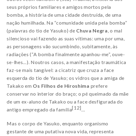
seus próprios familiares e amigos mortos pela
bomba, a história de uma cidade destruída, de uma
nação humilhada. Na “comunidade unida pela bomba”
(palavras do tio de Yasuko) de
Chuva Negra
, o mal
silencioso vai fazendo as suas vítimas: uma por uma,
as personagens vão sucumbindo, subitamente, às
radiações (“A bomba finalmente apanhou-me”, ouve-
se-lhes…). Noutros casos, a manifestação traumática
faz-se mais tangível: a cicatriz que cruza a face
esquerda do tio de Yasuko; os vidros que a amiga de
Takako em
Os Filhos de Hiroshima
prefere
conservar no interior do braço; o pé queimado da mãe
de um ex-aluno de Takako ou a face desfigurada do
[12]
antigo empregado da família
…
Mas o corpo de Yasuko, enquanto organismo
gestante de uma putativa nova vida, representa