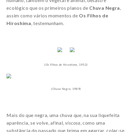
humano, também o vegetal e animal, desastre
ecológico que os primeiros planos de
Chuva Negra
,
assim como vários momentos de
Os Filhos de
Hiroshima
, testemunham.
(
Os
Filhos de Hiroshima
, 1952)
(
Chuva Negra
, 1989)
Mais do que negra, uma chuva que, na sua liquefeita
aparência, se volve, afinal,
viscosa
, como uma
substância do passado que teima em agarrar, colar-se